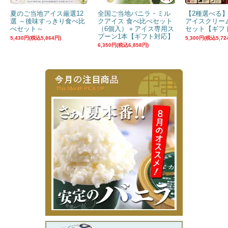
夏のご当地アイス厳選12
全国ご当地バニラ・ミル
【2種選べる
選 ～後味すっきり食べ比
クアイス 食べ比べセット
アイスクリー
べセット～
（6個入）＋アイス専用ス
セット【ギフ
プーン1本【ギフト対応】
5,430円(税込5,864円)
5,300円(税込5,72
6,350円(税込6,858円)