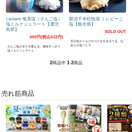
castano 奄美塩（さんご塩）
那須千本松牧場 ミレピーニ
塩ミルクジェラート【鹿児
塩【栃木県】
島県】
SOLD OUT
400円(税込432円)
天日塩がミルクのコクを引き立てる、な
めらか塩バニラ。
さんご塩が甘さを整える、後味すっきり
塩ミルクジェラート。
2
1
2
商品中
-
商品
売れ筋商品