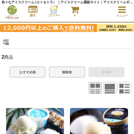
色々なアイスクリーム (エトセトラ） ｜アイスクリーム通販サイト｜アイスクリームギフト│全国にご当地アイスをお届け - やまざと.com
探す
フレバー
0
メニュー
塩
2
商品
おすすめ順
価格順
新着順