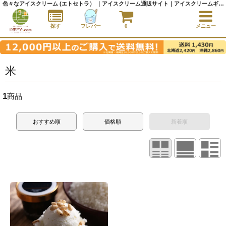
色々なアイスクリーム (エトセトラ） ｜アイスクリーム通販サイト｜アイスクリームギフト│全国にご当地アイスをお届け - やまざと.com
探す
フレバー
0
メニュー
米
1
商品
おすすめ順
価格順
新着順