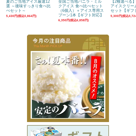
夏のご当地アイス厳選12
全国ご当地バニラ・ミル
【2種選べる
選 ～後味すっきり食べ比
クアイス 食べ比べセット
アイスクリー
べセット～
（6個入）＋アイス専用ス
セット【ギフ
プーン1本【ギフト対応】
5,430円(税込5,864円)
5,300円(税込5,72
6,350円(税込6,858円)