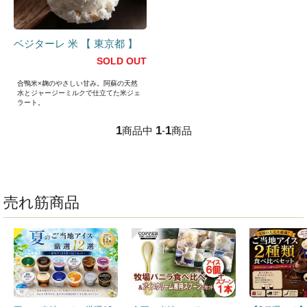
ベジターレ 米 【 東京都 】
SOLD OUT
合鴨米×麹のやさしい甘み。阿蘇の天然
水とジャージーミルクで仕立てた米ジェ
ラート。
1
1
1
商品中
-
商品
売れ筋商品