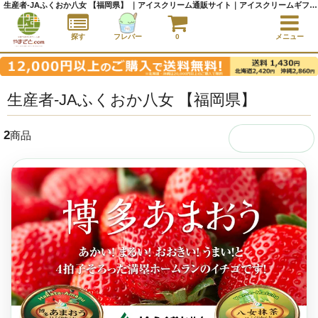
生産者-JAふくおか八女 【福岡県】 ｜アイスクリーム通販サイト｜アイスクリームギフト│全国にご当地アイスをお届け - やまざと.com
探す
フレバー
0
メニュー
生産者-JAふくおか八女 【福岡県】
2
商品
生産者から探す