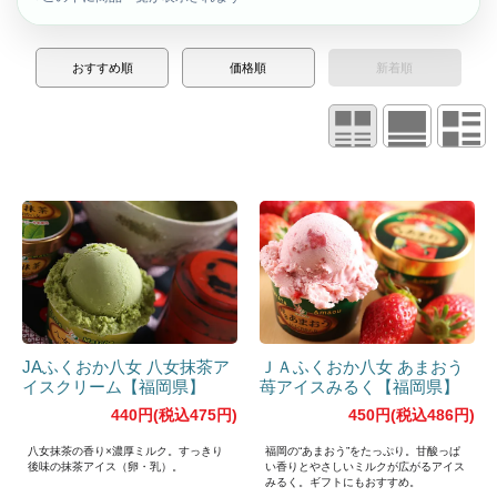
おすすめ順
価格順
新着順
JAふくおか八女 八女抹茶ア
ＪＡふくおか八女 あまおう
イスクリーム【福岡県】
苺アイスみるく【福岡県】
440円(税込475円)
450円(税込486円)
八女抹茶の香り×濃厚ミルク。すっきり
福岡の“あまおう”をたっぷり。甘酸っぱ
後味の抹茶アイス（卵・乳）。
い香りとやさしいミルクが広がるアイス
みるく。ギフトにもおすすめ。