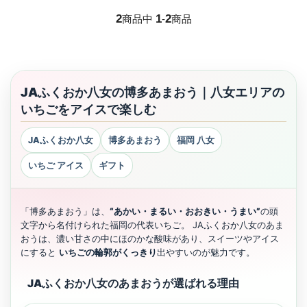
2
1
2
商品中
-
商品
JAふくおか八女の博多あまおう｜八女エリアの
いちごをアイスで楽しむ
JAふくおか八女
博多あまおう
福岡 八女
いちご アイス
ギフト
「博多あまおう」は、
“あかい・まるい・おおきい・うまい”
の頭
文字から名付けられた福岡の代表いちご。 JAふくおか八女のあま
おうは、濃い甘さの中にほのかな酸味があり、スイーツやアイス
にすると
いちごの輪郭がくっきり
出やすいのが魅力です。
JAふくおか八女のあまおうが選ばれる理由