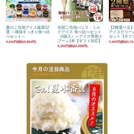
夏のご当地アイス厳選12
全国ご当地バニラ・ミル
【2種選べる
選 ～後味すっきり食べ比
クアイス 食べ比べセット
アイスクリー
べセット～
（6個入）＋アイス専用ス
セット【ギフ
プーン1本【ギフト対応】
5,430円(税込5,864円)
5,300円(税込5,72
6,350円(税込6,858円)