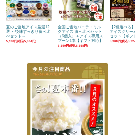
夏のご当地アイス厳選12
全国ご当地バニラ・ミル
【2種選べる
選 ～後味すっきり食べ比
クアイス 食べ比べセット
アイスクリー
べセット～
（6個入）＋アイス専用ス
セット【ギフ
プーン1本【ギフト対応】
5,430円(税込5,864円)
5,300円(税込5,72
6,350円(税込6,858円)