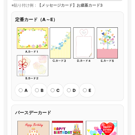
※貼り付け例：
【メッセージカード】お歳暮カード3
定番カード（A～E）
A
B
C
D
E
バースデーカード