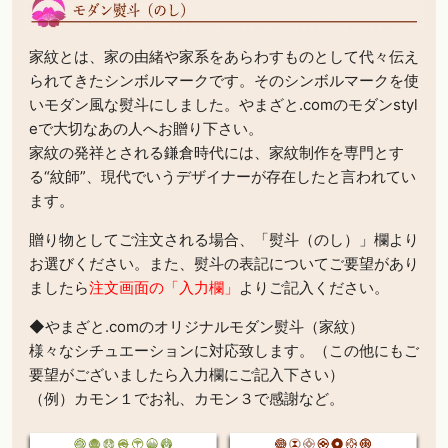
家紋とは、家の由緒や家系をあらわすものとして代々伝え
られてきたシンボルマークです。そのシンボルマークを使
いモダン風な熨斗にしました。やまざと.comのモダンstyl
eで大切なあの人へお贈り下さい。
家紋の発祥とされる鎌倉時代には、家紋制作を専門とす
る“紋師”、現代でいうデザイナーが存在したと言われてい
ます。
贈り物としてご注文される場合、「熨斗（のし）」欄より
お選びください。また、熨斗の表記についてご要望があり
ましたら
注文画面の「入力欄」
よりご記入ください。
◆やまざと.comのオリジナルモダン熨斗（家紋）
様々なシチュエーションに対応致します。（この他にもご
要望がございましたら入力欄にご記入下さい）
（例）カモン１でお礼、カモン３で感謝など。