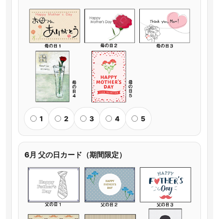
1
2
3
4
5
6月 父の日カード（期間限定）