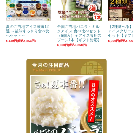
夏のご当地アイス厳選12
全国ご当地バニラ・ミル
【2種選べる
選 ～後味すっきり食べ比
クアイス 食べ比べセット
アイスクリー
べセット～
（6個入）＋アイス専用ス
セット【ギフ
プーン1本【ギフト対応】
5,430円(税込5,864円)
5,300円(税込5,72
6,350円(税込6,858円)