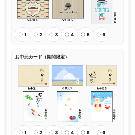
1
2
3
4
5
6
お中元カード（期間限定）
1
2
3
4
5
6