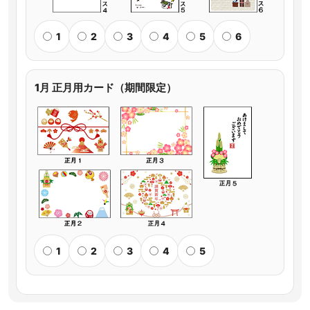
1
2
3
4
5
6
1月 正月用カード（期間限定）
1
2
3
4
5