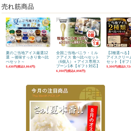
売れ筋商品
夏のご当地アイス厳選12
全国ご当地バニラ・ミル
【2種選べる
選 ～後味すっきり食べ比
クアイス 食べ比べセット
アイスクリー
べセット～
（6個入）＋アイス専用ス
セット【ギフ
プーン1本【ギフト対応】
5,430円(税込5,864円)
5,300円(税込5,72
6,350円(税込6,858円)