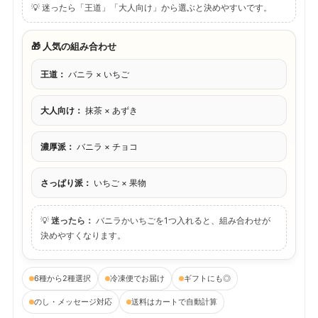
💡 迷ったら「王道」「大人向け」から選ぶと決めやすいです。
🎁 人気の組み合わせ
王道：
バニラ × いちご
大人向け：
抹茶 × あずき
濃厚派：
バニラ × チョコ
さっぱり派：
いちご × 果物
💡
迷ったら：
バニラかいちごを1つ入れると、組み合わせが
決めやすくなります。
6種から2種選択
冷凍便でお届け
ギフトにも◎
のし・メッセージ対応
送料はカートで自動計算