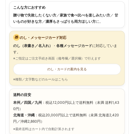
こんな方におすすめ
贈り物で失敗したくない方
／
家族で食べ比べを楽しみたい方
／
甘
いものが好きな方
／
濃厚もさっぱりも両方ほしい方
に。
🎁
のし・メッセージカード対応
のし（表書き／名入れ）
・
各種メッセージカード
に対応していま
す。
※ご指定はご注文手続き画面（備考欄／選択欄）で行えます
のし・カードの案内を見る
※種類／文字数などのルールはこちら
送料の目安
本州／四国／九州
：税込12,000円以上で送料無料（未満 送料1,43
0円）
北海道・沖縄
：税込20,000円以上で送料無料（未満 北海道2,420
円／沖縄2,860円）
※最終送料はカート内で自動計算されます