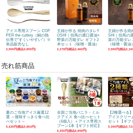
アイス専用スプーン COP
主婦が作る 焼肉のタレY
主婦が作る焼
PER the cutlery（銅の熱
OSHI｜但馬の濃口醤油×
SHI｜但馬の
伝導で“すくいやすい”）※
野菜の万能ダレ ギフト2
菜の万能ダレ 
単品販売なし
本セット（味噌・醤油）
（味噌・醤油
3,500円(税込3,850円)
2,278円(税込2,460円)
2,000円(税込2,16
売れ筋商品
夏のご当地アイス厳選12
全国ご当地バニラ・ミル
【2種選べる
選 ～後味すっきり食べ比
クアイス 食べ比べセット
アイスクリー
べセット～
（6個入）＋アイス専用ス
セット【ギフ
プーン1本【ギフト対応】
5,430円(税込5,864円)
5,300円(税込5,72
6,350円(税込6,858円)