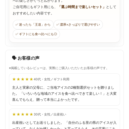
べの楽しさがぐっと広がります。
ご自宅用にもギフト用にも、
「選ぶ時間まで楽しいセット」
として
おすすめしたい内容です。
✅ 迷ったら「王道」から
✅ 濃厚×さっぱりで選びやすい
✅ ギフトにも食べ比べにも◎
🗣 お客様の声
※掲載しているレビューは、実際にご購入いただいたお客様の声です。
★★★★★
★★★★★
40代・女性／ギフト利用
主人と実家の父母に、ご当地アイスの2種類選択セットを贈りまし
た。 「いろいろな地域のアイスを食べ比べできて楽しい！」と大変
喜んでもらえ、贈って本当によかったです。
★★★★★
★★★★★
30代・女性／出産祝い
出産祝いとしてお送りしました。 「自分のふる里の県のアイスが入
っていて、なんだか嬉しかった」と言ってもらえ、その言葉にこち