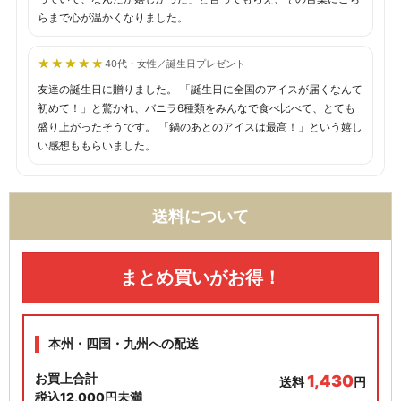
らまで心が温かくなりました。
★★★★★
★★★★★
40代・女性／誕生日プレゼント
友達の誕生日に贈りました。 「誕生日に全国のアイスが届くなんて
初めて！」と驚かれ、バニラ6種類をみんなで食べ比べて、とても
盛り上がったそうです。 「鍋のあとのアイスは最高！」という嬉し
い感想ももらいました。
送料について
まとめ買いがお得！
本州・四国・九州への配送
お買上合計
1,430
送料
円
税込12,000円未満