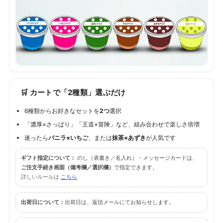
🛒 カートで「2種類」選ぶだけ
6種類からお好きなセットを
2つ
選択
「濃厚×さっぱり」「王道×冒険」など、組み合わせで楽しさ倍増
迷ったら
バニラ×いちご
、または
抹茶×あずき
が人気です
ギフト指定について：
のし（表書き／名入れ）・メッセージカードは、
ご注文手続き画面（備考欄／選択欄）
で指定できます。
詳しいルールは
こちら
出荷日について：
出荷日は、返信メールにてお知らせします。