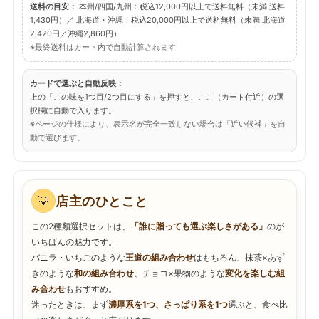
送料の目安：
本州/四国/九州：税込12,000円以上で送料無料（未満 送料
1,430円）／ 北海道・沖縄：税込20,000円以上で送料無料（未満 北海道
2,420円／沖縄2,860円）
※最終送料はカート内で自動計算されます
カードで選ぶと自動反映：
上の「この味を1つ目/2つ目にする」を押すと、ここ（カート付近）の選
択欄に自動で入ります。
※ページの仕様により、表示名が完全一致しない場合は「近い候補」を自
動で選びます。
店主のひとこと
💡
この2種類選択セットは、
「誰に贈っても選ぶ楽しさがある」
のが
いちばんの魅力です。
バニラ・いちごのような
王道の組み合わせ
はもちろん、抹茶×あず
きのような
和の組み合わせ
、チョコ×果物のような
変化を楽しむ組
み合わせ
もおすすめ。
迷ったときは、まず
濃厚系を1つ、さっぱり系を1つ
選ぶと、食べ比