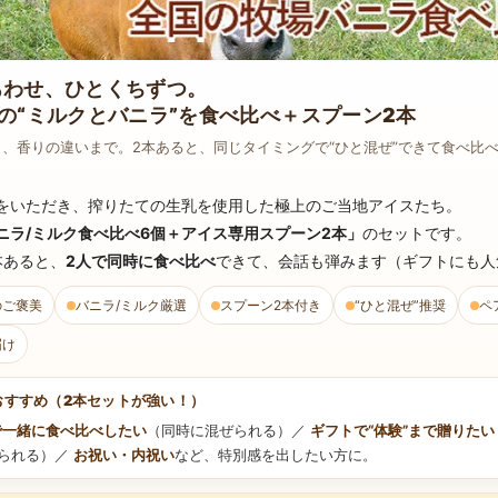
あわせ、ひとくちずつ。
の“ミルクとバニラ”を食べ比べ＋スプーン2本
、香りの違いまで。2本あると、同じタイミングで“ひと混ぜ”できて食べ比
をいただき、搾りたての生乳を使用した極上のご当地アイスたち。
ニラ/ミルク食べ比べ6個＋アイス専用スプーン2本」
のセットです。
本あると、
2人で同時に食べ比べ
できて、会話も弾みます（ギフトにも人
のご褒美
バニラ/ミルク厳選
スプーン2本付き
“ひと混ぜ”推奨
ペ
届け
おすすめ（2本セットが強い！）
で一緒に食べ比べしたい
（同時に混ぜられる）／
ギフトで“体験”まで贈りたい
められる）／
お祝い・内祝い
など、特別感を出したい方に。