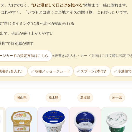
イス」だけでなく、
“ひと混ぜして口どけを比べる”
体験まで一緒に贈れます。
喜ばれやすく、「いつもとは違うご当地アイスの贈り物」にもぴったりです。
で“同じタイミング”に食べ比べが始められる
出て、会話が盛り上がりやすい
道具”で特別感が増す
ージカードの指定方法はこちら
※表書き/名入れ・カード文面はご注文時に指定で
表書き/名入れ）
✅ 各種メッセージカード
✅ スプーン2本付き
✅ 冷凍便
岡山県
栃木県
鳥取県
岩手県