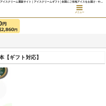
全国のご当地牧場バニラ・ミルクアイス食べ比べセット（6個）＋アイス専用スプーン2本【ギフト対応】 ｜ ※セット【初めての方へ】食べ比べセット（3種・6種から選べます） ｜アイスクリーム通販サイト｜アイスクリームギフト│全国にご当地アイスをお届け - やまざと.com
メニュー
本【ギフト対応】