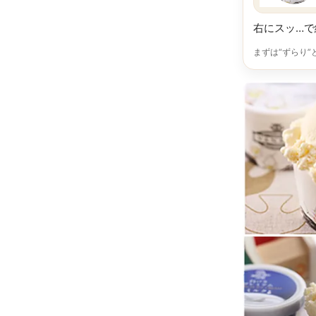
右にスッ…で
まずは“ずらり