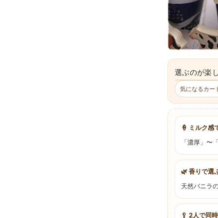
選ぶのが楽し
気になるカード
🍦 ミルク感
「濃厚」〜
🌿 香りで選
天然バニラ
🥄 2人で同