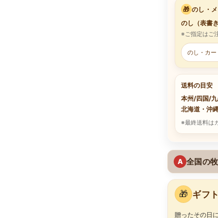
🎁
のし・メ
のし（表書き
※ご指定はご
のし・カー
送料の目安
本州/四国/
北海道・沖
※最終送料は
全国の牧
A
🎁
ギフト
贈ったその日