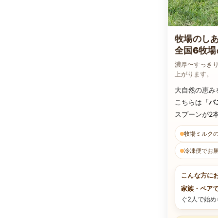
牧場のし
全国6牧場
濃厚〜すっきり
上がります。
大自然の恵み
こちらは
「バ
スプーンが2
牧場ミルク
冷凍便でお
こんな方に
家族・ペア
ぐ2人で始