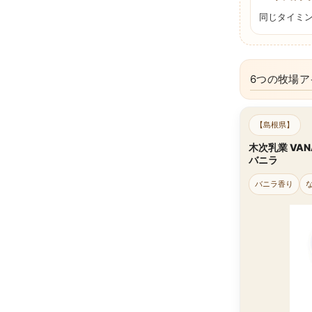
同じタイミ
6つの牧場
【島根県】
木次乳業 VAN
バニラ
バニラ香り