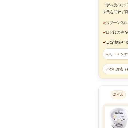
「食べ比べア
世代を問わず
✓
スプーン2本
✓
口どけの差が
✓
ご当地感＋“
のし・メッセ
✅ のし対応（
島根県