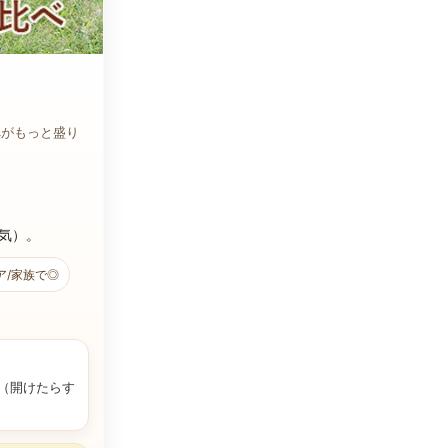
べがもっと盛り
気）。
ア/家族で◎
（開けたらす