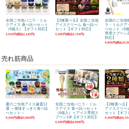
全国ご当地バニラ・ミル
【2種選べる】全国ご当地
全国のご当地
クアイス 食べ比べセット
アイスクリーム 食べ比べ
ラ・ミルクア
（6個入）【ギフト対応】
セット【ギフト対応】
べセット（6
専用スプーン
2,910円(税込3,143円)
5,300円(税込5,724円)
対応】
9,800円(税込10,5
売れ筋商品
夏のご当地アイス厳選12
全国ご当地バニラ・ミル
【2種選べる
選 ～後味すっきり食べ比
クアイス 食べ比べセット
アイスクリー
べセット～
（6個入）＋アイス専用ス
セット【ギフ
プーン1本【ギフト対応】
5,430円(税込5,864円)
5,300円(税込5,72
6,350円(税込6,858円)