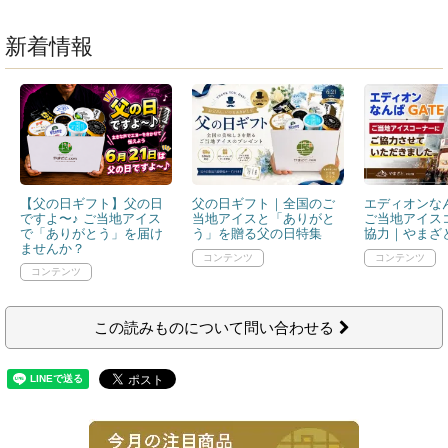
新着情報
【父の日ギフト】父の日
父の日ギフト｜全国のご
エディオンなん
ですよ〜♪ ご当地アイス
当地アイスと「ありがと
ご当地アイス
で「ありがとう」を届け
う」を贈る父の日特集
協力｜やまざと
ませんか？
この読みものについて問い合わせる