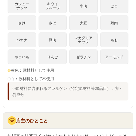
カシュー
キウイ
牛肉
ごま
ナッツ
フルーツ
さけ
さば
大豆
鶏肉
マカダミア
バナナ
豚肉
もも
ナッツ
やまいも
りんご
ゼラチン
アーモンド
黄色：原材料として使用
白：原材料として不使用
※原材料に含まれるアレルゲン（特定原材料等28品目）：卵・
乳成分
💡
店主のひとこと
牧場系の抹茶アイスはいくつもありますが、このミレピーニは