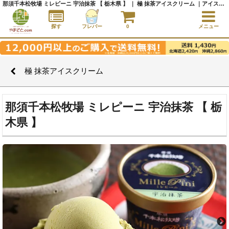
那須千本松牧場 ミレピーニ 宇治抹茶 【 栃木県 】 ｜ 極 抹茶アイスクリーム ｜アイスクリーム通販サイト｜アイスクリームギフト│全国にご当地アイスをお届け - やまざと.com
探す
フレバー
0
メニュー
極 抹茶アイスクリーム
那須千本松牧場 ミレピーニ 宇治抹茶 【 栃
木県 】