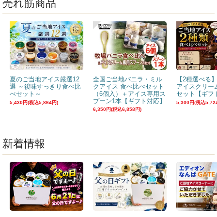
売れ筋商品
夏のご当地アイス厳選12
全国ご当地バニラ・ミル
【2種選べる
選 ～後味すっきり食べ比
クアイス 食べ比べセット
アイスクリー
べセット～
（6個入）＋アイス専用ス
セット【ギフ
プーン1本【ギフト対応】
5,430円(税込5,864円)
5,300円(税込5,72
6,350円(税込6,858円)
新着情報