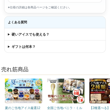
※仕様の詳細は各商品ページをご確認ください。
よくある質問
硬いアイスでも使える？
ギフトは何本？
売れ筋商品
夏のご当地アイス厳選12
全国ご当地バニラ・ミル
【2種選べる