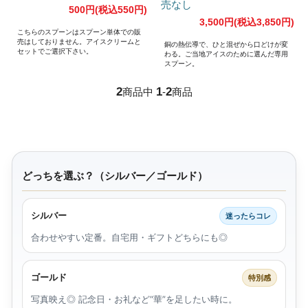
売なし
500円(税込550円)
3,500円(税込3,850円)
こちらのスプーンはスプーン単体での販
売はしておりません。アイスクリームと
銅の熱伝導で、ひと混ぜから口どけが変
セットでご選択下さい。
わる。ご当地アイスのために選んだ専用
スプーン。
2
1
2
商品中
-
商品
どっちを選ぶ？（シルバー／ゴールド）
シルバー
迷ったらコレ
合わせやすい定番。自宅用・ギフトどちらにも◎
ゴールド
特別感
写真映え◎ 記念日・お礼など“華”を足したい時に。