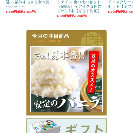
選 ～後味すっきり食べ比
クアイス 食べ比べセット
アイスクリー
べセット～
（6個入）＋アイス専用ス
セット【ギフ
プーン1本【ギフト対応】
5,430円(税込5,864円)
5,300円(税込5,72
6,350円(税込6,858円)