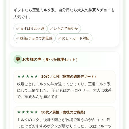
ギフトなら
王道ミルク系
、自分用なら
大人の抹茶＆チョコ
も
人気です。
✅ まずはミルク系
✅ いちごで華やか
✅ 抹茶/チョコで満足感
✅ のし・カード対応
💬
お客様の声（食べる牧場セット）
★★★★★
★★★★★
30代／女性（家族の週末デザート）
牧場ごとにミルクの味が違ってびっくり。王道ミルク系
にして正解でした。 子どもはストロベリー、大人は抹茶
で、家族みんな満足です。
★★★★★
★★★★★
50代／男性（食後のご褒美）
ミルクのコク、後味の軽さが牧場で違うのが面白い。迷
ったけどおすすめボタンが助かりました。 次はフルーツ