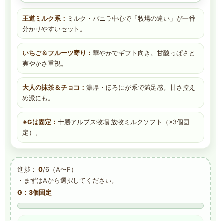
王道ミルク系：
ミルク・バニラ中心で「牧場の違い」が一番
分かりやすいセット。
いちご＆フルーツ寄り：
華やかでギフト向き。甘酸っぱさと
爽やかさ重視。
大人の抹茶＆チョコ：
濃厚・ほろにが系で満足感。甘さ控え
め派にも。
※Gは固定：
十勝アルプス牧場 放牧ミルクソフト（×3個固
定）。
進捗：
0
/6（A〜F）
・まずはAから選択してください。
G：3個固定