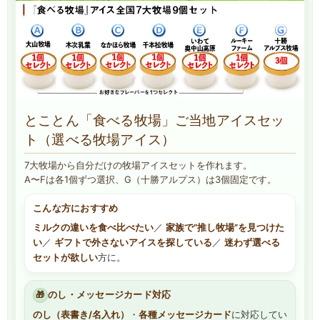
とことん「食べる牧場」ご当地アイスセッ
ト（選べる牧場アイス）
7大牧場から自分だけの牧場アイスセットを作れます。
A〜Fは各1個ずつ選択、G（十勝アルプス）は3個固定です。
こんな方におすすめ
ミルクの違いを食べ比べたい
／
家族で“推し牧場”を見つけた
い
／
ギフトで外さないアイスを探している
／
迷わず選べる
セットが欲しい
方に。
🎁
のし・メッセージカード対応
のし（表書き/名入れ）
・
各種メッセージカード
に対応してい