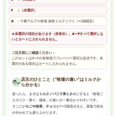
F
：（未選択）
G
：十勝アルプス牧場 放牧ミルクソフト（×3個固定）
※未選択の項目があります（赤表示）。A〜Fすべて選択しな
いとカートに入れられません。
ご注文前にご確認ください：
このセットはA〜Fの各牧場でフレーバー選択が必須です。未
選択がある場合はカートに入れられません。
店主のひとこと（“牧場の違い”はミルクか
🧑‍🍳
ら分かる）
迷ったら、まずは
ミルク／バニラ系
を多めにすると「牧場ご
とのコク・香り・後味」の違いが一番分かりやすいです。
そこに
いちごや抹茶、チョコ
を1〜2個混ぜると、家族で好み
が分かれても盛り上がります。