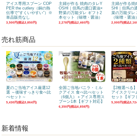
アイス専用スプーン COP
主婦が作る 焼肉のタレY
主婦が作る焼
PER the cutlery（銅の熱
OSHI｜但馬の濃口醤油×
SHI｜但馬の
伝導で“すくいやすい”）※
野菜の万能ダレ ギフト2
菜の万能ダレ 
単品販売なし
本セット（味噌・醤油）
（味噌・醤油
3,500円(税込3,850円)
2,278円(税込2,460円)
2,000円(税込2,16
売れ筋商品
夏のご当地アイス厳選12
全国ご当地バニラ・ミル
【2種選べる
選 ～後味すっきり食べ比
クアイス 食べ比べセット
アイスクリー
べセット～
（6個入）＋アイス専用ス
セット【ギフ
プーン1本【ギフト対応】
5,430円(税込5,864円)
5,300円(税込5,72
6,350円(税込6,858円)
新着情報