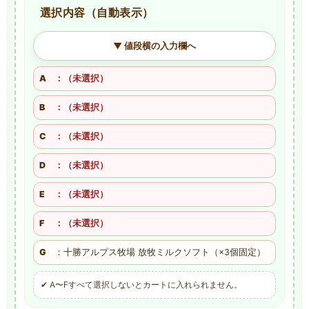
選択内容（自動表示）
▼ 値段横の入力欄へ
A
：（未選択）
B
：（未選択）
C
：（未選択）
D
：（未選択）
E
：（未選択）
F
：（未選択）
G
：十勝アルプス牧場 放牧ミルクソフト（×3個固定）
✔ A〜Fすべて選択しないとカートに入れられません。