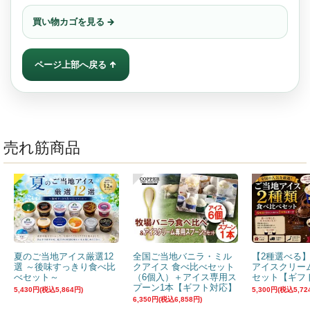
買い物カゴを見る →
ページ上部へ戻る ↑
売れ筋商品
夏のご当地アイス厳選12
全国ご当地バニラ・ミル
【2種選べる
選 ～後味すっきり食べ比
クアイス 食べ比べセット
アイスクリー
べセット～
（6個入）＋アイス専用ス
セット【ギフ
プーン1本【ギフト対応】
5,430円(税込5,864円)
5,300円(税込5,72
6,350円(税込6,858円)