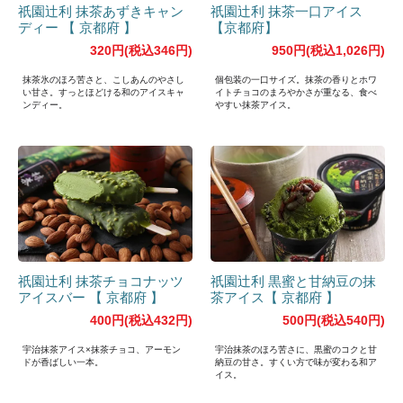
祇園辻利 抹茶あずきキャン
祇園辻利 抹茶一口アイス
ディー 【 京都府 】
【京都府】
320円(税込346円)
950円(税込1,026円)
抹茶氷のほろ苦さと、こしあんのやさし
個包装の一口サイズ。抹茶の香りとホワ
い甘さ。すっとほどける和のアイスキャ
イトチョコのまろやかさが重なる、食べ
ンディー。
やすい抹茶アイス。
祇園辻利 抹茶チョコナッツ
祇園辻利 黒蜜と甘納豆の抹
アイスバー 【 京都府 】
茶アイス【 京都府 】
400円(税込432円)
500円(税込540円)
宇治抹茶アイス×抹茶チョコ、アーモン
宇治抹茶のほろ苦さに、黒蜜のコクと甘
ドが香ばしい一本。
納豆の甘さ。すくい方で味が変わる和ア
イス。