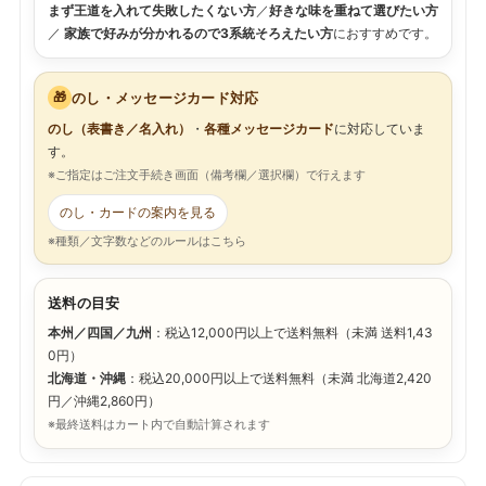
まず王道を入れて失敗したくない方
／
好きな味を重ねて選びたい方
／
家族で好みが分かれるので3系統そろえたい方
におすすめです。
🎁
のし・メッセージカード対応
のし（表書き／名入れ）
・
各種メッセージカード
に対応していま
す。
※ご指定はご注文手続き画面（備考欄／選択欄）で行えます
のし・カードの案内を見る
※種類／文字数などのルールはこちら
送料の目安
本州／四国／九州
：税込12,000円以上で送料無料（未満 送料1,43
0円）
北海道・沖縄
：税込20,000円以上で送料無料（未満 北海道2,420
円／沖縄2,860円）
※最終送料はカート内で自動計算されます