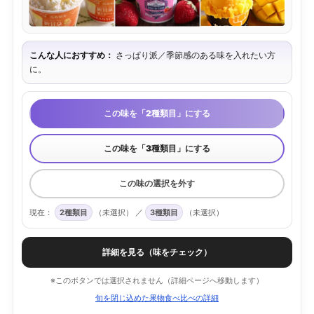
こんな人におすすめ：
さっぱり派／季節感のある味を入れたい方
に。
この味を「2種類目」にする
この味を「3種類目」にする
この味の選択を外す
現在：
2種類目
（未選択）
／
3種類目
（未選択）
詳細を見る（味をチェック）
※このボタンでは選択されません（詳細ページへ移動します）
旬を閉じ込めた果物食べ比べの詳細