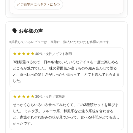
✅ ご自宅用にもギフトにも◎
🗣 お客様の声
※掲載しているレビューは、実際にご購入いただいたお客様の声です。
★★★★★
★★★★★
40代・女性／ギフト利用
3種類選べるので、日本各地のいろいろなアイスを一度に楽しめる
ところが魅力でした。 味の雰囲気が違うものを組み合わせて贈る
と、食べ比べの楽しさがしっかり伝わって、とても喜んでもらえま
した。
★★★★★
★★★★★
30代・女性／家族用
せっかくならいろいろ食べてみたくて、この3種類セットを選びま
した。 ミルク系、フルーツ系、和風系など違う系統を合わせる
と、家族それぞれ好みの味が見つかって、食べる時間がとても楽し
かったです。