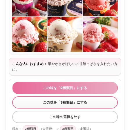
こんな人におすすめ：
華やかさがほしい／甘酸っぱさを入れたい方
に。
この味を「2種類目」にする
この味を「3種類目」にする
この味の選択を外す
現在：
2種類目
（未選択）
／
3種類目
（未選択）