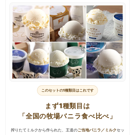
このセットの1種類目はこれです
まず1種類目は
「全国の牧場バニラ食べ比べ」
搾りたてミルクから作られた、王道の
ご当地バニラ／ミルク
セッ