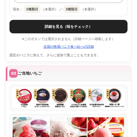
現在：
2種類目
（未選択）
／
3種類目
（未選択）
詳細を見る（味をチェック）
※このボタンでは選択されません（詳細ページへ移動します）
全国の牧場バニラ食べ比べの詳細
固定のバニラに加えて、さらに追加で選ぶこともできます。
ご当地いちご
02