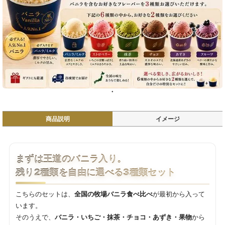
商品説明
イメージ
まずは王道のバニラ入り。
残り2種類を自由に選べる3種類セット
こちらのセットは、
全国の牧場バニラ食べ比べ
が最初から入って
います。
そのうえで、
バニラ・いちご・抹茶・チョコ・あずき・果物
から