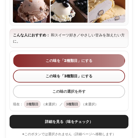
こんな人におすすめ：
和スイーツ好き／やさしい甘みを加えたい方
に。
この味を「2種類目」にする
この味を「3種類目」にする
この味の選択を外す
現在：
2種類目
（未選択）
／
3種類目
（未選択）
詳細を見る（味をチェック）
※このボタンでは選択されません（詳細ページへ移動します）