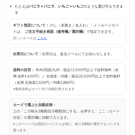
たとえば
バニラ＋バニラ
、
いちご＋いちご
のような選び方もできま
す
ギフト指定について：
のし（表書き／名入れ）・メッセージカー
ドは、
ご注文手続き画面（備考欄／選択欄）
で指定できます。
詳しいルールは
こちら
出荷日について：
出荷日は、返信メールにてお知らせします。
送料の目安：
本州/四国/九州：税込12,000円以上で送料無料（未
満 送料1,430円）／ 北海道・沖縄：税込20,000円以上で送料無料
（未満 北海道2,420円／沖縄2,860円）
※最終送料はカート内で自動計算されます
カードで選ぶと自動反映：
上の「この味を2種類目/3種類目にする」を押すと、ここ（カート
付近）の選択欄に自動で入ります。
※このページでは固定のバニラとは別に、残り2種類の選択でもバニラを
選べます。