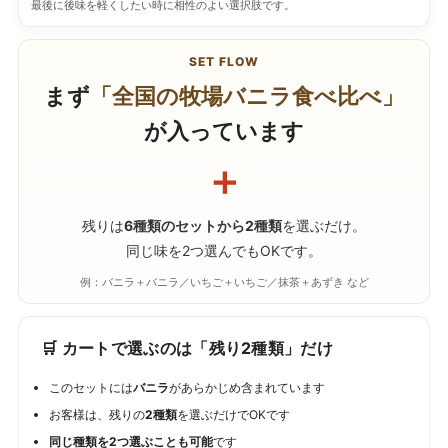
最後に後味を軽くしたい時に相性のよい選択肢です。
SET FLOW
まず
「全国の牧場バニラ食べ比べ」
が入っています
＋
残りは
6種類のセットから2種類
を選ぶだけ。
同じ味を2つ選んでもOKです。
例：バニラ＋バニラ／いちご＋いちご／抹茶＋あずき など
🛒 カートで選ぶのは「残り2種類」だけ
このセットには
バニラ
があらかじめ含まれています
お客様は、残りの
2種類
を選ぶだけでOKです
同じ種類を2つ選ぶことも可能
です