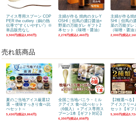
アイス専用スプーン COP
主婦が作る 焼肉のタレY
主婦が作る焼
PER the cutlery（銅の熱
OSHI｜但馬の濃口醤油×
SHI｜但馬の
伝導で“すくいやすい”）※
野菜の万能ダレ ギフト2
菜の万能ダレ 
単品販売なし
本セット（味噌・醤油）
（味噌・醤油
3,500円(税込3,850円)
2,278円(税込2,460円)
2,000円(税込2,16
売れ筋商品
夏のご当地アイス厳選12
全国ご当地バニラ・ミル
【2種選べる
選 ～後味すっきり食べ比
クアイス 食べ比べセット
アイスクリー
べセット～
（6個入）＋アイス専用ス
セット【ギフ
プーン1本【ギフト対応】
5,430円(税込5,864円)
5,300円(税込5,72
6,350円(税込6,858円)