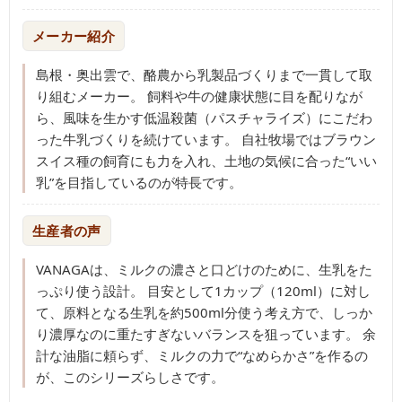
メーカー紹介
島根・奥出雲で、酪農から乳製品づくりまで一貫して取
り組むメーカー。 飼料や牛の健康状態に目を配りなが
ら、風味を生かす低温殺菌（パスチャライズ）にこだわ
った牛乳づくりを続けています。 自社牧場ではブラウン
スイス種の飼育にも力を入れ、土地の気候に合った“いい
乳”を目指しているのが特長です。
生産者の声
VANAGAは、ミルクの濃さと口どけのために、生乳をた
っぷり使う設計。 目安として1カップ（120ml）に対し
て、原料となる生乳を約500ml分使う考え方で、しっか
り濃厚なのに重たすぎないバランスを狙っています。 余
計な油脂に頼らず、ミルクの力で“なめらかさ”を作るの
が、このシリーズらしさです。