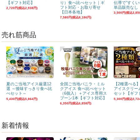
【ギフト対応】
り）食べ比べセット｜ギ
伝導で“すくい
フト対応・お取り寄せ
単品販売なし
2,720円(税込2,938円)
【日本各地】
3,500円(税込3,85
7,580円(税込8,186円)
売れ筋商品
夏のご当地アイス厳選12
全国ご当地バニラ・ミル
【2種選べる
選 ～後味すっきり食べ比
クアイス 食べ比べセット
アイスクリー
べセット～
（6個入）＋アイス専用ス
セット【ギフ
プーン1本【ギフト対応】
5,430円(税込5,864円)
5,300円(税込5,72
6,350円(税込6,858円)
新着情報