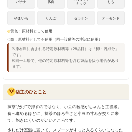
バナナ
豚肉
もも
ナッツ
やまいも
りんご
ゼラチン
アーモンド
黄色：原材料として使用
白：原材料として不使用（同一設備等の注記に使用）
※原材料に含まれる特定原材料等（28品目）は「卵・乳成分」
です。
※同一工場で、他の特定原材料等を含む製品を扱う場合があり
ます。
💡
店主のひとこと
抹茶“だけ”で押すのではなく、小豆の粒感がちゃんと主役級。
食べ進めるほどに、抹茶のほろ苦さと小豆の甘みが交互に来
て、飽きにくいのがいいところです。
少しだけ室温に置いて、スプーンがすっと入るくらいになった