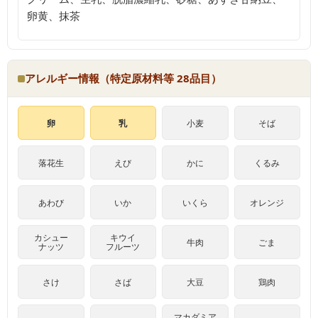
卵黄、抹茶
アレルギー情報（特定原材料等 28品目）
卵
乳
小麦
そば
落花生
えび
かに
くるみ
あわび
いか
いくら
オレンジ
カシュー
キウイ
牛肉
ごま
ナッツ
フルーツ
さけ
さば
大豆
鶏肉
マカダミア