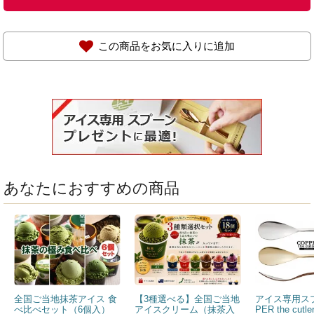
この商品をお気に入りに追加
あなたにおすすめの商品
全国ご当地抹茶アイス 食
【3種選べる】全国ご当地
アイス専用スプ
べ比べセット（6個入）
アイスクリーム（抹茶入
PER the cut