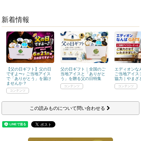
新着情報
【父の日ギフト】父の日
父の日ギフト｜全国のご
エディオンなん
ですよ〜♪ ご当地アイス
当地アイスと「ありがと
ご当地アイス
で「ありがとう」を届け
う」を贈る父の日特集
協力｜やまざと
ませんか？
この読みものについて問い合わせる