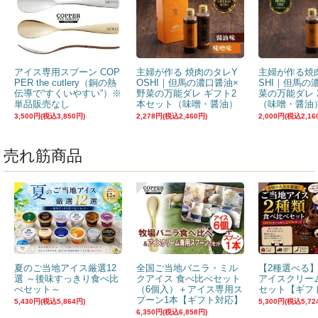
アイス専用スプーン COP
主婦が作る 焼肉のタレY
主婦が作る焼
PER the cutlery（銅の熱
OSHI｜但馬の濃口醤油×
SHI｜但馬の
伝導で“すくいやすい”）※
野菜の万能ダレ ギフト2
菜の万能ダレ 
単品販売なし
本セット（味噌・醤油）
（味噌・醤油
3,500円(税込3,850円)
2,278円(税込2,460円)
2,000円(税込2,16
売れ筋商品
夏のご当地アイス厳選12
全国ご当地バニラ・ミル
【2種選べる
選 ～後味すっきり食べ比
クアイス 食べ比べセット
アイスクリー
べセット～
（6個入）＋アイス専用ス
セット【ギフ
プーン1本【ギフト対応】
5,430円(税込5,864円)
5,300円(税込5,72
6,350円(税込6,858円)