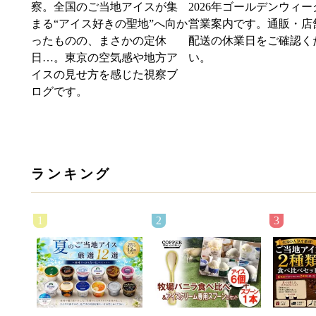
察。全国のご当地アイスが集
2026年ゴールデンウィー
まる“アイス好きの聖地”へ向か
営業案内です。通販・店
ったものの、まさかの定休
配送の休業日をご確認く
日…。東京の空気感や地方ア
い。
イスの見せ方を感じた視察ブ
ログです。
ランキング
1
2
3