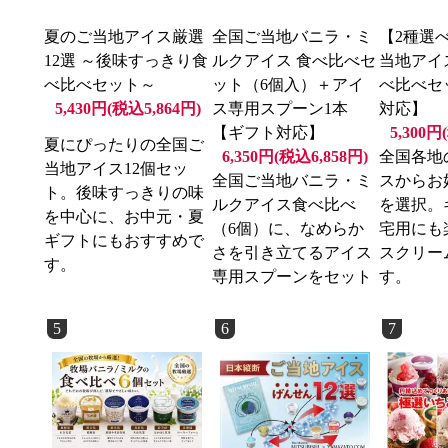
夏のご当地アイス厳選
全国ご当地バニラ・ミ
【2種選
12選 ～後味すっきり食
ルクアイス 食べ比べセ
当地アイ
べ比べセット～
ット（6個入）＋アイ
べ比べセ
5,430円(税込5,864円)
ス専用スプーン1本
対応】
【ギフト対応】
5,300円
夏にぴったりの全国ご
6,350円(税込6,858円)
全国各地
当地アイス12個セッ
全国ご当地バニラ・ミ
スからお
ト。後味すっきりの味
ルクアイス食べ比べ
を選択。
を中心に、お中元・夏
（6個）に、なめらか
宅用にも
ギフトにもおすすめで
さを引き立てるアイス
スクリー
す。
専用スプーンをセット
す。
5
6
7