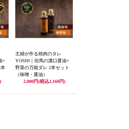
主婦が作る焼肉のタレ
油×
YOSHI｜但馬の濃口醤油×
2本
野菜の万能ダレ 2本セット
（味噌・醤油）
)
2,000円(税込2,160円)