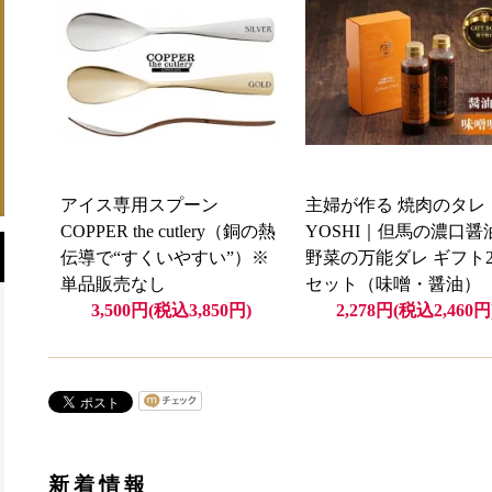
アイス専用スプーン
主婦が作る 焼肉のタレ
COPPER the cutlery（銅の熱
YOSHI｜但馬の濃口醤
伝導で“すくいやすい”）※
野菜の万能ダレ ギフト
単品販売なし
セット（味噌・醤油）
3,500円(税込3,850円)
2,278円(税込2,460円
新着情報