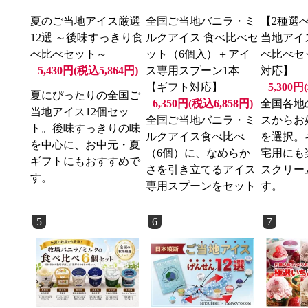
夏のご当地アイス厳選
全国ご当地バニラ・ミ
【2種選
12選 ～後味すっきり食
ルクアイス 食べ比べセ
当地アイ
べ比べセット～
ット（6個入）＋アイ
べ比べセ
5,430円(税込5,864円)
ス専用スプーン1本
対応】
【ギフト対応】
5,300円
夏にぴったりの全国ご
6,350円(税込6,858円)
全国各地
当地アイス12個セッ
全国ご当地バニラ・ミ
スからお
ト。後味すっきりの味
ルクアイス食べ比べ
を選択。
を中心に、お中元・夏
（6個）に、なめらか
宅用にも
ギフトにもおすすめで
さを引き立てるアイス
スクリー
す。
専用スプーンをセット
す。
5
6
7