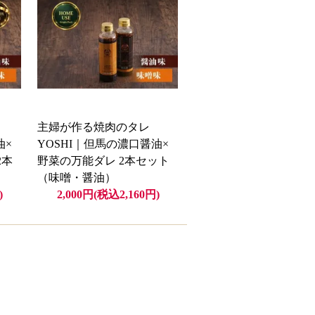
主婦が作る焼肉のタレ
油×
YOSHI｜但馬の濃口醤油×
2本
野菜の万能ダレ 2本セット
（味噌・醤油）
)
2,000円(税込2,160円)