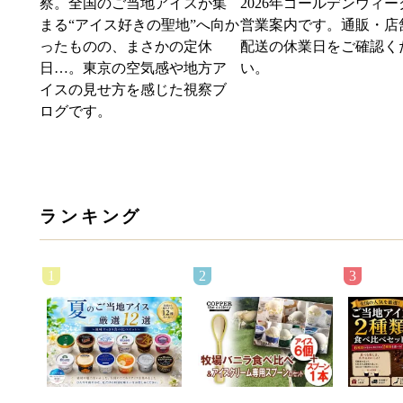
察。全国のご当地アイスが集
2026年ゴールデンウィー
まる“アイス好きの聖地”へ向か
営業案内です。通販・店
ったものの、まさかの定休
配送の休業日をご確認く
日…。東京の空気感や地方ア
い。
イスの見せ方を感じた視察ブ
ログです。
ランキング
1
2
3