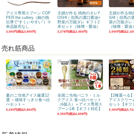
アイス専用スプーン COP
主婦が作る 焼肉のタレY
主婦が作る焼
PER the cutlery（銅の熱
OSHI｜但馬の濃口醤油×
SHI｜但馬の
伝導で“すくいやすい”）※
野菜の万能ダレ ギフト2
菜の万能ダレ 
単品販売なし
本セット（味噌・醤油）
（味噌・醤油
3,500円(税込3,850円)
2,278円(税込2,460円)
2,000円(税込2,16
売れ筋商品
夏のご当地アイス厳選12
全国ご当地バニラ・ミル
【2種選べる
選 ～後味すっきり食べ比
クアイス 食べ比べセット
アイスクリー
べセット～
（6個入）＋アイス専用ス
セット【ギフ
プーン1本【ギフト対応】
5,430円(税込5,864円)
5,300円(税込5,72
6,350円(税込6,858円)