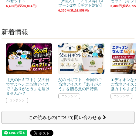
べセット～
（6個入）＋アイス専用ス
セット【ギフ
プーン1本【ギフト対応】
5,430円(税込5,864円)
5,300円(税込5,72
6,350円(税込6,858円)
新着情報
【父の日ギフト】父の日
父の日ギフト｜全国のご
エディオンなん
ですよ〜♪ ご当地アイス
当地アイスと「ありがと
ご当地アイス
で「ありがとう」を届け
う」を贈る父の日特集
協力｜やまざと
ませんか？
この読みものについて問い合わせる