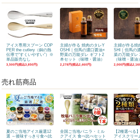
アイス専用スプーン COP
主婦が作る 焼肉のタレY
主婦が作る焼
PER the cutlery（銅の熱
OSHI｜但馬の濃口醤油×
SHI｜但馬の
伝導で“すくいやすい”）※
野菜の万能ダレ ギフト2
菜の万能ダレ 
単品販売なし
本セット（味噌・醤油）
（味噌・醤油
3,500円(税込3,850円)
2,278円(税込2,460円)
2,000円(税込2,16
売れ筋商品
夏のご当地アイス厳選12
全国ご当地バニラ・ミル
【2種選べる
選 ～後味すっきり食べ比
クアイス 食べ比べセット
アイスクリー