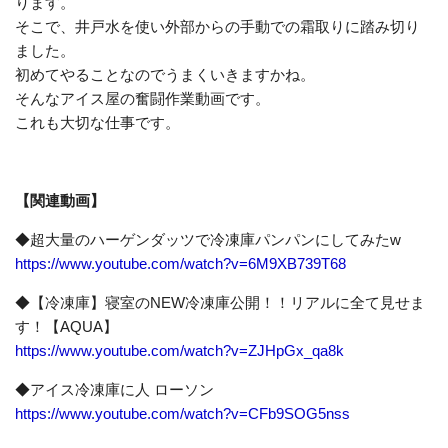
ります。
そこで、井戸水を使い外部からの手動での霜取りに踏み切り
ました。
初めてやることなのでうまくいきますかね。
そんなアイス屋の奮闘作業動画です。
これも大切な仕事です。
【関連動画】
◆超大量のハーゲンダッツで冷凍庫パンパンにしてみたw
https://www.youtube.com/watch?v=6M9XB739T68
◆【冷凍庫】寝室のNEW冷凍庫公開！！リアルに全て見せま
す！【AQUA】
https://www.youtube.com/watch?v=ZJHpGx_qa8k
◆アイス冷凍庫に人 ローソン
https://www.youtube.com/watch?v=CFb9SOG5nss