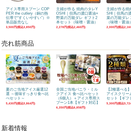
アイス専用スプーン COP
主婦が作る 焼肉のタレY
主婦が作る焼
PER the cutlery（銅の熱
OSHI｜但馬の濃口醤油×
SHI｜但馬の
伝導で“すくいやすい”）※
野菜の万能ダレ ギフト2
菜の万能ダレ 
単品販売なし
本セット（味噌・醤油）
（味噌・醤油
3,500円(税込3,850円)
2,278円(税込2,460円)
2,000円(税込2,16
売れ筋商品
夏のご当地アイス厳選12
全国ご当地バニラ・ミル
【2種選べる
選 ～後味すっきり食べ比
クアイス 食べ比べセット
アイスクリー
べセット～
（6個入）＋アイス専用ス
セット【ギフ
プーン1本【ギフト対応】
5,430円(税込5,864円)
5,300円(税込5,72
6,350円(税込6,858円)
新着情報