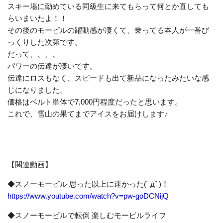
スキー場に勤めている同級生に来てもらって何とか直しても
らいまいたよ！！
その後のモービルの躍動感が凄くて、乗ってる本人が一番び
っくりした次第です。
だって、、、、
パワーの伝達が凄いです。
伝達にロスもなく、スピードも出て新品になったみたいな感
じになりました。
価格はベルト単体で7,000円程度だったと思います。
これで、雪山の果てまでアイスをお届けします♪
【関連動画】
◆スノーモービル 思った以上に速かった(ﾟдﾟ)！
https://www.youtube.com/watch?v=pw-goDCNijQ
◆スノーモービルで転倒 楽しむモービルライフ