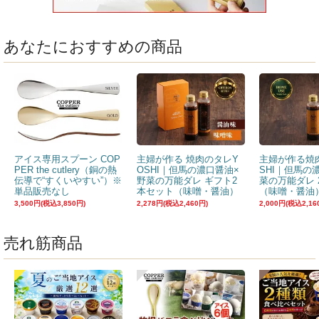
あなたにおすすめの商品
アイス専用スプーン COP
主婦が作る 焼肉のタレY
主婦が作る焼
PER the cutlery（銅の熱
OSHI｜但馬の濃口醤油×
SHI｜但馬の
伝導で“すくいやすい”）※
野菜の万能ダレ ギフト2
菜の万能ダレ 
単品販売なし
本セット（味噌・醤油）
（味噌・醤油
3,500円(税込3,850円)
2,278円(税込2,460円)
2,000円(税込2,16
売れ筋商品