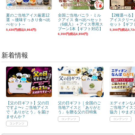
夏のご当地アイス厳選12
全国ご当地バニラ・ミル
【2種選べる
選 ～後味すっきり食べ比
クアイス 食べ比べセット
アイスクリー
べセット～
（6個入）＋アイス専用ス
セット【ギフ
プーン1本【ギフト対応】
5,430円(税込5,864円)
5,300円(税込5,72
6,350円(税込6,858円)
新着情報
【父の日ギフト】父の日
父の日ギフト｜全国のご
エディオンなん
ですよ〜♪ ご当地アイス
当地アイスと「ありがと
ご当地アイス
で「ありがとう」を届け
う」を贈る父の日特集
協力｜やまざと
ませんか？