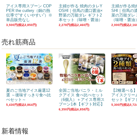
アイス専用スプーン COP
主婦が作る 焼肉のタレY
主婦が作る焼
PER the cutlery（銅の熱
OSHI｜但馬の濃口醤油×
SHI｜但馬の
伝導で“すくいやすい”）※
野菜の万能ダレ ギフト2
菜の万能ダレ 
単品販売なし
本セット（味噌・醤油）
（味噌・醤油
3,500円(税込3,850円)
2,278円(税込2,460円)
2,000円(税込2,16
売れ筋商品
夏のご当地アイス厳選12
全国ご当地バニラ・ミル
【2種選べる
選 ～後味すっきり食べ比
クアイス 食べ比べセット
アイスクリー
べセット～
（6個入）＋アイス専用ス
セット【ギフ
プーン1本【ギフト対応】
5,430円(税込5,864円)
5,300円(税込5,72
6,350円(税込6,858円)
新着情報