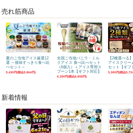
売れ筋商品
夏のご当地アイス厳選12
全国ご当地バニラ・ミル
【2種選べる
選 ～後味すっきり食べ比
クアイス 食べ比べセット
アイスクリー
べセット～
（6個入）＋アイス専用ス
セット【ギフ
プーン1本【ギフト対応】
5,430円(税込5,864円)
5,300円(税込5,72
6,350円(税込6,858円)
新着情報