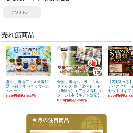
ホワイトデー
売れ筋商品
夏のご当地アイス厳選12
全国ご当地バニラ・ミル
【2種選べる
選 ～後味すっきり食べ比
クアイス 食べ比べセット
アイスクリー
べセット～
（6個入）＋アイス専用ス
セット【ギフ
プーン1本【ギフト対応】
5,430円(税込5,864円)
5,300円(税込5,72
6,350円(税込6,858円)