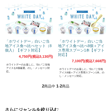
「ホワイトデー」白いご当
「ホワイトデー」白いご当
地アイス食べ比べセット（8
地アイス食べ比べ8個＋アイ
個入）【ギフト対応】
ス専用スプーン1本【ギフト
対応】
4,750円(税込5,130円)
7,100円(税込7,668円)
ホワイトデーのお返しに。“白い”ご当地
アイスを8個厳選。のし・メッセージ対
ホワイトデーのお返しに。“白い”ご当地
応。
アイス8個＋アイス専用スプーン1本。の
し・メッセージ対応。
2
1
2
商品中
-
商品
さらにジャンルを絞り込む