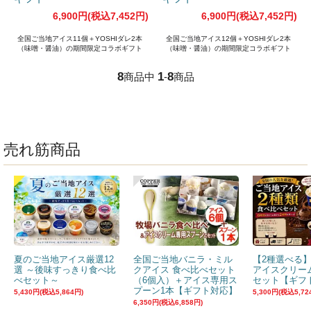
6,900円(税込7,452円)
6,900円(税込7,452円)
全国ご当地アイス11個＋YOSHIダレ2本
全国ご当地アイス12個＋YOSHIダレ2本
（味噌・醤油）の期間限定コラボギフト
（味噌・醤油）の期間限定コラボギフト
8
1
8
商品中
-
商品
売れ筋商品
夏のご当地アイス厳選12
全国ご当地バニラ・ミル
【2種選べる
選 ～後味すっきり食べ比
クアイス 食べ比べセット
アイスクリー
べセット～
（6個入）＋アイス専用ス
セット【ギフ
プーン1本【ギフト対応】
5,430円(税込5,864円)
5,300円(税込5,72
6,350円(税込6,858円)