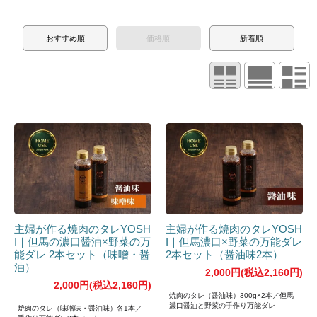
おすすめ順
価格順
新着順
主婦が作る焼肉のタレYOSH
主婦が作る焼肉のタレYOSH
I｜但馬の濃口醤油×野菜の万
I｜但馬濃口×野菜の万能ダレ
能ダレ 2本セット（味噌・醤
2本セット（醤油味2本）
油）
2,000円(税込2,160円)
2,000円(税込2,160円)
焼肉のタレ（醤油味）300g×2本／但馬
濃口醤油と野菜の手作り万能ダレ
焼肉のタレ（味噌味・醤油味）各1本／