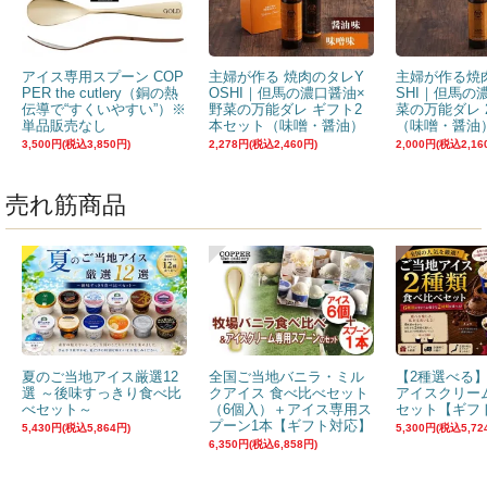
アイス専用スプーン COP
主婦が作る 焼肉のタレY
主婦が作る焼
PER the cutlery（銅の熱
OSHI｜但馬の濃口醤油×
SHI｜但馬の
伝導で“すくいやすい”）※
野菜の万能ダレ ギフト2
菜の万能ダレ 
単品販売なし
本セット（味噌・醤油）
（味噌・醤油
3,500円(税込3,850円)
2,278円(税込2,460円)
2,000円(税込2,16
売れ筋商品
夏のご当地アイス厳選12
全国ご当地バニラ・ミル
【2種選べる
選 ～後味すっきり食べ比
クアイス 食べ比べセット
アイスクリー
べセット～
（6個入）＋アイス専用ス
セット【ギフ
プーン1本【ギフト対応】
5,430円(税込5,864円)
5,300円(税込5,72
6,350円(税込6,858円)