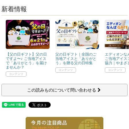
新着情報
【父の日ギフト】父の日
父の日ギフト｜全国のご
エディオンなん
ですよ〜♪ ご当地アイス
当地アイスと「ありがと
ご当地アイス
で「ありがとう」を届け
う」を贈る父の日特集
協力｜やまざと
ませんか？
この読みものについて問い合わせる