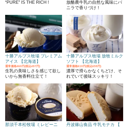
“PURE” IS THE RICH !
放酪農牛乳の自然な風味にバ
ニラで香りづけ！
十勝アルプス牧場 プレミアム
十勝アルプス牧場 放牧ミルク
アイス 【北海道】
ソフト 【北海道】
通常価格
460円(税込497円)
通常価格
610円(税込659円)
生乳の美味しさを感じて欲し
濃厚で滑らかなくちどけ、そ
いから無香料仕立て！
れでいて後味スッキリ！
那須千本松牧場 ミレピーニ
丹波篠山食品 牛乳モナカ 【