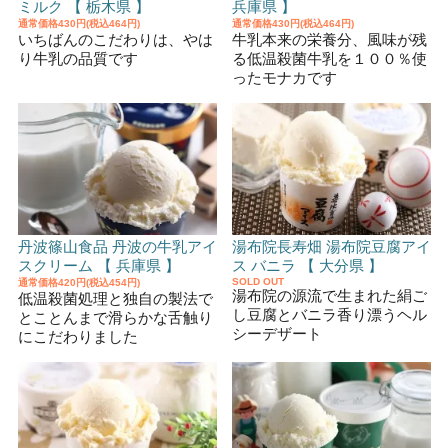
ミルク 【 栃木県 】
兵庫県 】
通常価格
430円(税込464円)
通常価格
430円(税込464円)
いちばんのこだわりは、やは
牛乳本来の栄養分、風味が残
り牛乳の品質です
る低温殺菌牛乳を１００％使
ったモナカです
丹波篠山食品 丹波の牛乳アイ
湯布院長寿畑 湯布院豆腐アイ
スクリーム 【 兵庫県 】
ス バニラ 【 大分県 】
SOLD OUT
通常価格
420円(税込454円)
湯布院の源流で生まれた絹ご
低温殺菌処理と独自の製法で
し豆腐とバニラ香り漂うヘル
とことんまで滑らかな舌触り
シーデザート
にこだわりました