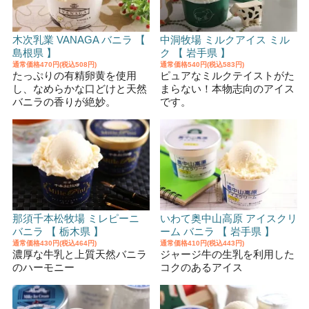
木次乳業 VANAGA バニラ 【
中洞牧場 ミルクアイス ミル
島根県 】
ク 【 岩手県 】
通常価格
470円(税込508円)
通常価格
540円(税込583円)
たっぷりの有精卵黄を使用
ピュアなミルクテイストがた
し、なめらかな口どけと天然
まらない！本物志向のアイス
バニラの香りが絶妙。
です。
那須千本松牧場 ミレピーニ
いわて奥中山高原 アイスクリ
バニラ 【 栃木県 】
ーム バニラ 【 岩手県 】
通常価格
430円(税込464円)
通常価格
410円(税込443円)
濃厚な牛乳と上質天然バニラ
ジャージ牛の生乳を利用した
のハーモニー
コクのあるアイス