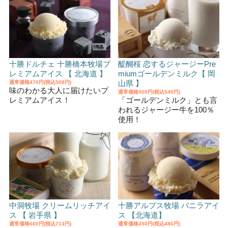
十勝ドルチェ 十勝橋本牧場プ
醍醐桜 恋するジャージーPre
レミアムアイス 【 北海道 】
miumゴールデンミルク【 岡
山県 】
通常価格
470円(税込508円)
味のわかる大人に届けたいプ
通常価格
500円(税込540円)
レミアムアイス！
「ゴールデンミルク」とも言
われるジャージー牛を100％
使用！
中洞牧場 クリームリッチアイ
十勝アルプス牧場 バニラアイ
ス 【 岩手県 】
ス 【北海道】
通常価格
660円(税込713円)
通常価格
450円(税込486円)