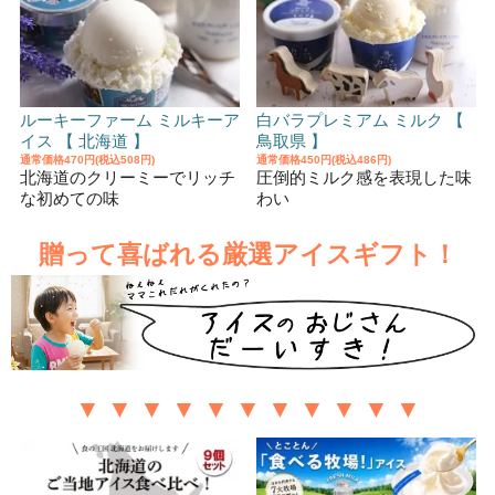
ルーキーファーム ミルキーア
白バラプレミアム ミルク 【
イス 【 北海道 】
鳥取県 】
通常価格
470円(税込508円)
通常価格
450円(税込486円)
北海道のクリーミーでリッチ
圧倒的ミルク感を表現した味
な初めての味
わい
贈って喜ばれる厳選アイスギフト！
▼ ▼ ▼ ▼ ▼ ▼ ▼ ▼ ▼ ▼ ▼