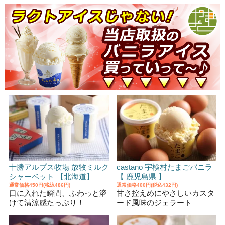
十勝アルプス牧場 放牧ミルク
castano 宇検村たまごバニラ
シャーベット 【北海道】
【 鹿児島県 】
通常価格
450円(税込486円)
通常価格
400円(税込432円)
口に入れた瞬間、ふわっと溶
甘さ控えめにやさしいカスタ
けて清涼感たっぷり！
ード風味のジェラート