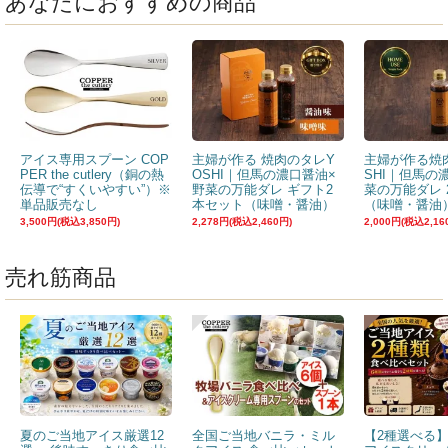
あなたにおすすめの商品
アイス専用スプーン COP
主婦が作る 焼肉のタレY
主婦が作る焼
PER the cutlery（銅の熱
OSHI｜但馬の濃口醤油×
SHI｜但馬の
伝導で“すくいやすい”）※
野菜の万能ダレ ギフト2
菜の万能ダレ 
単品販売なし
本セット（味噌・醤油）
（味噌・醤油
3,500円(税込3,850円)
2,278円(税込2,460円)
2,000円(税込2,16
売れ筋商品
夏のご当地アイス厳選12
全国ご当地バニラ・ミル
【2種選べる