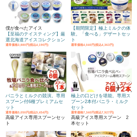
僕が食べたアイス
【期間限定】極上ミルクの体
【至福のテイスティング】厳
験。「食べる」デザートセッ
選北海道アイスコレクション
ト
通常価格
3,880円(税込4,190円)
通常価格
4,040円(税込4,363円)
バニラとミルクの競演。専用
極上の口どけを堪能。専用ス
スプーン付6種プレミアムセ
プーン2本付バニラ・ミルク
ット
セット
通常価格
5,050円(税込5,454円)
通常価格
7,340円(税込7,927円)
高級アイス専用スプーンセッ
高級アイス専用スプーン 2
ト
本セット