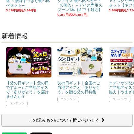
選 ～後味すっきり食べ比
クアイス 食べ比べセット
アイスクリー
べセット～
（6個入）＋アイス専用ス
セット【ギフ
プーン1本【ギフト対応】
5,430円(税込5,864円)
5,300円(税込5,72
6,350円(税込6,858円)
新着情報
【父の日ギフト】父の日
父の日ギフト｜全国のご
エディオンなん
ですよ〜♪ ご当地アイス
当地アイスと「ありがと
ご当地アイス
で「ありがとう」を届け
う」を贈る父の日特集
協力｜やまざと
ませんか？
この読みものについて問い合わせる